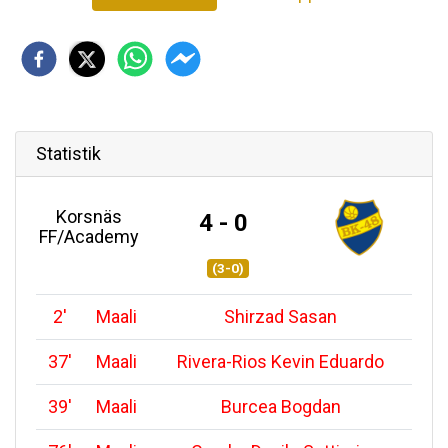
Statistik
Korsnäs
4 - 0
FF/Academy
(3-0)
2
'
Maali
Shirzad Sasan
37
'
Maali
Rivera-Rios Kevin Eduardo
39
'
Maali
Burcea Bogdan