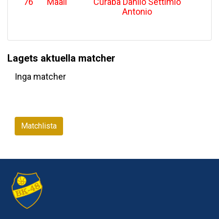
76
'
Maali
Curaba Danilo Settimio
Antonio
Lagets aktuella matcher
Inga matcher
Matchlista