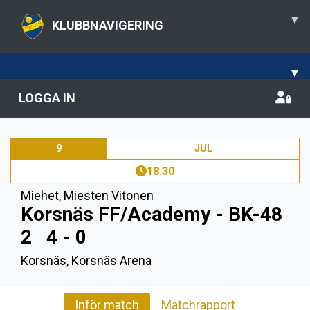
▾
KLUBBNAVIGERING
▾
LOGGA IN
9
JUL
18.30
Miehet
,
Miesten Vitonen
Korsnäs FF/Academy - BK-48
2
4 - 0
Korsnäs, Korsnäs Arena
Inför match
Matchrapport