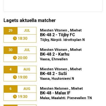
Lagets aktuella matcher
Miesten Vitonen , Miehet
29
JUL
BK-48 2 - Töjby FC
18:30
Töjby, Närpiö. Idrottsplan N
Miesten Vitonen , Miehet
30
JUL
BK-48 2 - Karhu
20:00
Vaasa, Ehnvallen
Miesten Vitonen , Miehet
4
AUG
BK-48 2 - SuSi
19:00
Vaasa, Huutoniemi N
Miesten Nelonen , Miehet
6
AUG
BK-48 - Malax IF
19:30
Malax, Maalahti. Pixnevallen TN