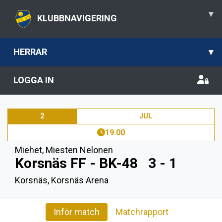
▾
KLUBBNAVIGERING
HERRAR
▾
LOGGA IN
2
JUL
19.00
Miehet
,
Miesten Nelonen
Korsnäs FF - BK-48
3 - 1
Korsnäs, Korsnäs Arena
Inför match
Matchrapport