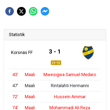
Statistik
3 - 1
Korsnäs FF
(1-1)
43
'
Maali
Mwesigwa Samuel Medaro
47
'
Maali
Rintalahti Hermanni
72
'
Maali
Hussein Ammar
74
'
Maali
Mohammadi Ali Reza