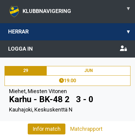
▾
KLUBBNAVIGERING
HERRAR
▾
LOGGA IN
29
JUN
19.00
Miehet
,
Miesten Vitonen
Karhu - BK-48 2
3 - 0
Kauhajoki, Keskuskenttä N
Inför match
Matchrapport