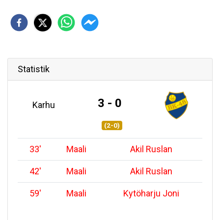
Statistik
3 - 0
Karhu
(2-0)
33
'
Maali
Akil Ruslan
42
'
Maali
Akil Ruslan
59
'
Maali
Kytöharju Joni