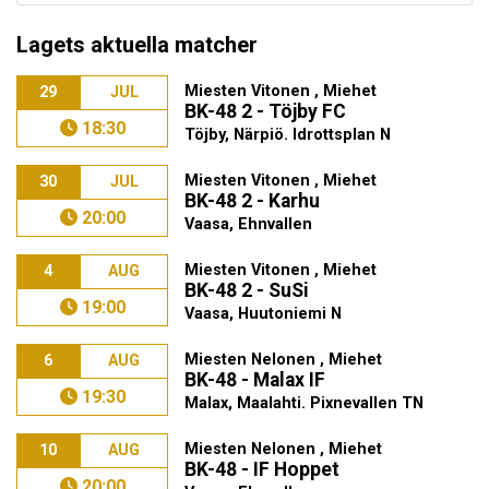
Lagets aktuella matcher
Miesten Vitonen , Miehet
29
JUL
BK-48 2 - Töjby FC
18:30
Töjby, Närpiö. Idrottsplan N
Miesten Vitonen , Miehet
30
JUL
BK-48 2 - Karhu
20:00
Vaasa, Ehnvallen
Miesten Vitonen , Miehet
4
AUG
BK-48 2 - SuSi
19:00
Vaasa, Huutoniemi N
Miesten Nelonen , Miehet
6
AUG
BK-48 - Malax IF
19:30
Malax, Maalahti. Pixnevallen TN
Miesten Nelonen , Miehet
10
AUG
BK-48 - IF Hoppet
20:00