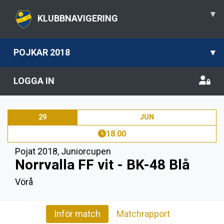
▾
KLUBBNAVIGERING
POJKAR 2018
▾
LOGGA IN
29
JUN
18.00
Pojat 2018
,
Juniorcupen
Norrvalla FF vit - BK-48 Blå
Vörå
Inför match
Matchrapport