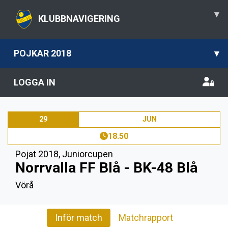
▾
KLUBBNAVIGERING
POJKAR 2018
▾
LOGGA IN
29
JUN
18.50
Pojat 2018
,
Juniorcupen
Norrvalla FF Blå - BK-48 Blå
Vörå
Inför match
Matchrapport