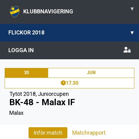
▾
KLUBBNAVIGERING
FLICKOR 2018
▾
LOGGA IN
30
JUN
17.30
Tytöt 2018
,
Juniorcupen
BK-48 - Malax IF
Malax
Inför match
Matchrapport