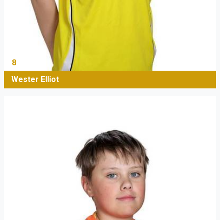
8
Wester Elliot