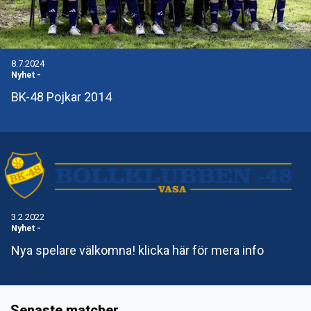
8.7.2024
Nyhet
-
BK-48 Pojkar 2014
3.2.2022
Nyhet
-
Nya spelare välkomna! klicka här för mera info
Senaste matcher