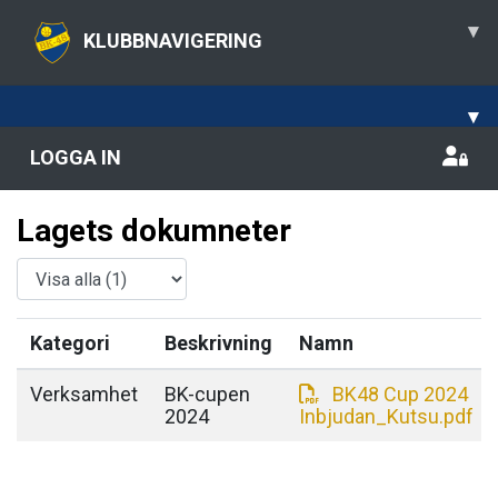
▾
KLUBBNAVIGERING
▾
LOGGA IN
Lagets dokumneter
Kategori
Beskrivning
Namn
Verksamhet
BK-cupen
BK48 Cup 2024
2024
Inbjudan_Kutsu.pdf