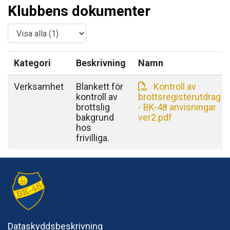
Klubbens dokumenter
Kategori
Beskrivning
Namn
Verksamhet
Blankett för
Kontroll av
kontroll av
brottsregisterutdrag
brottslig
- BK-48 anvisningar
bakgrund
ver2.pdf
hos
frivilliga.
Dataskyddsbeskrivning