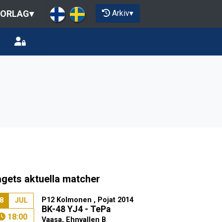
Arkiv
▾
IORLAG
▾
agets aktuella matcher
P12 Kolmonen , Pojat 2014
8
JUL
BK-48 YJ4 - TePa
18:00
Vaasa, Ehnvallen B