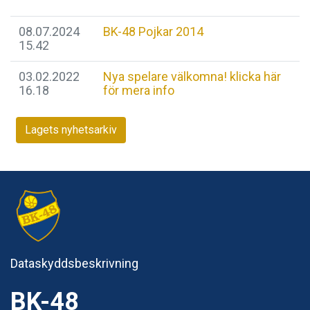
08.07.2024
BK-48 Pojkar 2014
15.42
03.02.2022
Nya spelare välkomna! klicka här
16.18
för mera info
Lagets nyhetsarkiv
Dataskyddsbeskrivning
BK-48