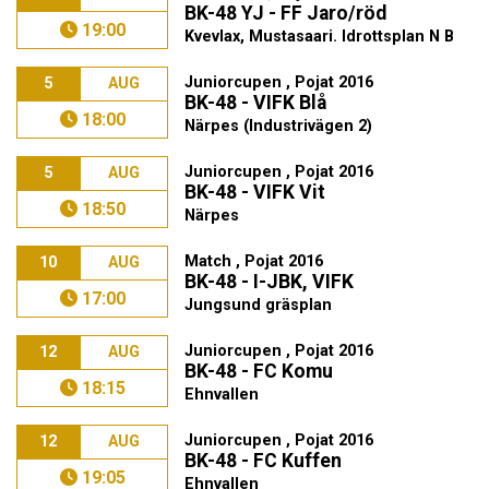
BK-48 YJ - FF Jaro/röd
19:00
Kvevlax, Mustasaari. Idrottsplan N B
Juniorcupen , Pojat 2016
5
AUG
BK-48 - VIFK Blå
18:00
Närpes (Industrivägen 2)
Juniorcupen , Pojat 2016
5
AUG
BK-48 - VIFK Vit
18:50
Närpes
Match , Pojat 2016
10
AUG
BK-48 - I-JBK, VIFK
17:00
Jungsund gräsplan
Juniorcupen , Pojat 2016
12
AUG
BK-48 - FC Komu
18:15
Ehnvallen
Juniorcupen , Pojat 2016
12
AUG
BK-48 - FC Kuffen
19:05
Ehnvallen