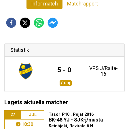
Inför match
Matchrapport
Statistik
VPS J/Raita-
5 - 0
16
(0-0)
Lagets aktuella matcher
Taso1 P10 , Pojat 2016
27
JUL
BK-48 YJ - SJK-j/musta
18:30
Seinäjoki, Ravirata 6 N