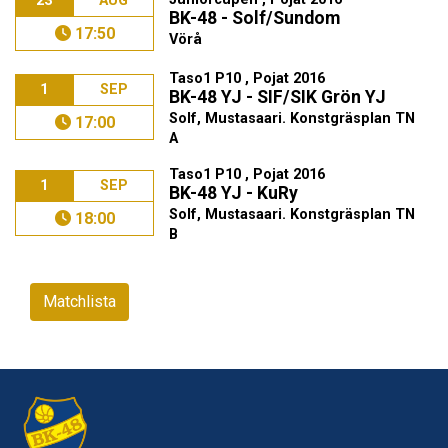
23
AUG
BK-48 - Solf/Sundom
17:50
Vörå
Taso1 P10 , Pojat 2016
1
SEP
BK-48 YJ - SIF/SIK Grön YJ
Solf, Mustasaari. Konstgräsplan TN
17:00
A
Taso1 P10 , Pojat 2016
1
SEP
BK-48 YJ - KuRy
Solf, Mustasaari. Konstgräsplan TN
18:00
B
Matchlista