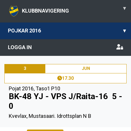
▾
KLUBBNAVIGERING
POJKAR 2016
▾
LOGGA IN
3
JUN
17.30
Pojat 2016
,
Taso1 P10
BK-48 YJ - VPS J/Raita-16
5 -
0
Kvevlax, Mustasaari. Idrottsplan N B