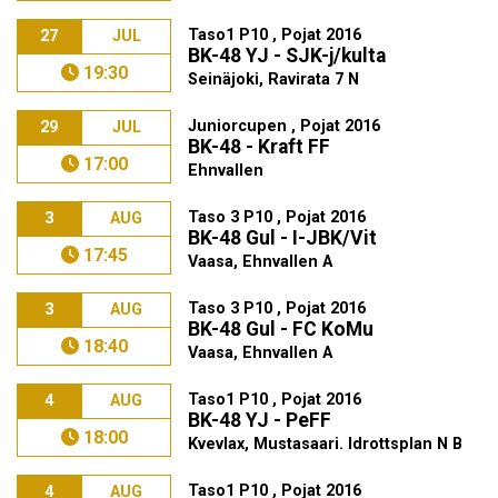
Taso1 P10 , Pojat 2016
27
JUL
BK-48 YJ - SJK-j/kulta
19:30
Seinäjoki, Ravirata 7 N
Juniorcupen , Pojat 2016
29
JUL
BK-48 - Kraft FF
17:00
Ehnvallen
Taso 3 P10 , Pojat 2016
3
AUG
BK-48 Gul - I-JBK/Vit
17:45
Vaasa, Ehnvallen A
Taso 3 P10 , Pojat 2016
3
AUG
BK-48 Gul - FC KoMu
18:40
Vaasa, Ehnvallen A
Taso1 P10 , Pojat 2016
4
AUG
BK-48 YJ - PeFF
18:00
Kvevlax, Mustasaari. Idrottsplan N B
Taso1 P10 , Pojat 2016
4
AUG