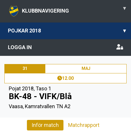
▾
KLUBBNAVIGERING
POJKAR 2018
▾
LOGGA IN
31
MAJ
12.00
Pojat 2018
,
Taso 1
BK-48 - VIFK/Blå
Vaasa, Kamratvallen TN A2
Inför match
Matchrapport