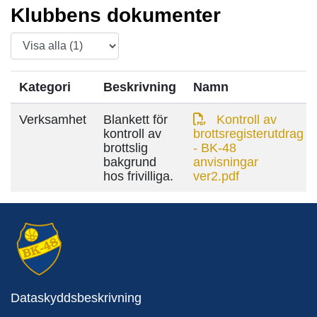
Klubbens dokumenter
Kategori
Beskrivning
Namn
Verksamhet
Blankett för
Kontroll av
kontroll av
brottsregisterutdrag
brottslig
- BK-48
bakgrund
anvisningar
hos frivilliga.
ver2.pdf
Dataskyddsbeskrivning