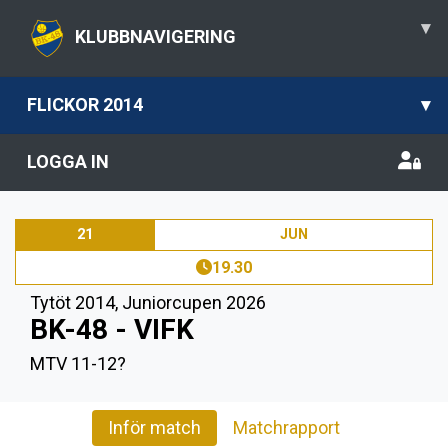
▾
KLUBBNAVIGERING
FLICKOR 2014
▾
LOGGA IN
21
JUN
19.30
Tytöt 2014
,
Juniorcupen 2026
BK-48 - VIFK
MTV 11-12?
Inför match
Matchrapport