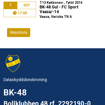
T13 Kakkonen , Tytöt 2014
7
SEP
BK-48 Gul - FC Sport
Vaasa/-14
17:00
Vaasa, Variska TN A
Matchlista
Dataskyddsbeskrivning
BK-48
Bollklubben 48 rf. 2292190-0