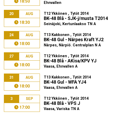
18:50
Ehnvallen
T12 Ykkönen , Tytöt 2014
20
AUG
BK-48 Blå - SJK-j/musta T2014
18:30
Seinäjoki, Kertunlaakso TN A
T13 Kakkonen , Tytöt 2014
24
AUG
BK-48 Gul - Närpes Kraft YJ2
18:00
Närpes, Närpiö. Centralplan N A
T12 Ykkönen , Tytöt 2014
27
AUG
BK-48 Blå - AKisa/KPV YJ
18:00
Vaasa, Ehnvallen A
T13 Kakkonen , Tytöt 2014
31
AUG
BK-48 Gul - WFA YJ4
18:00
Vaasa, Ehnvallen A
T12 Ykkönen , Tytöt 2014
3
SEP
BK-48 Blå - VPS J
17:00
Vaasa, Variska TN A