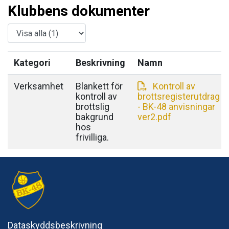
Klubbens dokumenter
Kategori
Beskrivning
Namn
Verksamhet
Blankett för
Kontroll av
kontroll av
brottsregisterutdrag
brottslig
- BK-48 anvisningar
bakgrund
ver2.pdf
hos
frivilliga.
Dataskyddsbeskrivning