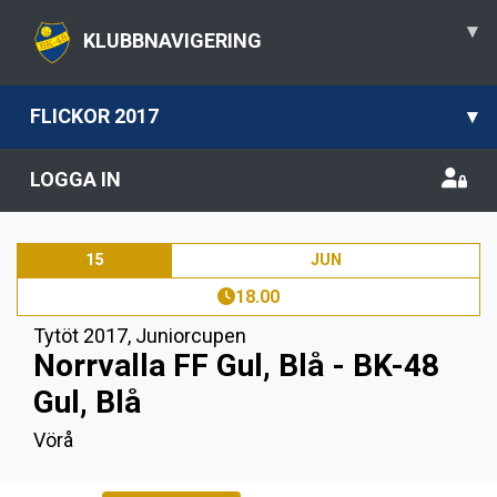
▾
KLUBBNAVIGERING
FLICKOR 2017
▾
LOGGA IN
15
JUN
18.00
Tytöt 2017
,
Juniorcupen
Norrvalla FF Gul, Blå - BK-48
Gul, Blå
Vörå