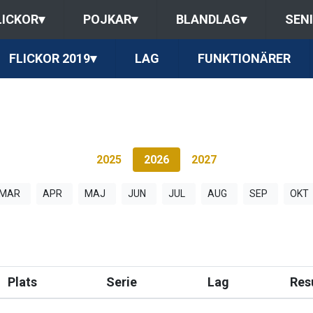
LICKOR
▾
POJKAR
▾
BLANDLAG
▾
SEN
FLICKOR 2019
▾
LAG
FUNKTIONÄRER
2025
2026
2027
MAR
APR
MAJ
JUN
JUL
AUG
SEP
OKT
Plats
Serie
Lag
Res