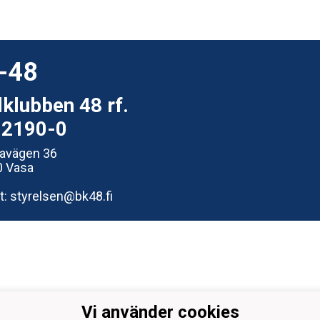
-48
lklubben 48 rf.
92190-0
avägen 36
0 Vasa
t: styrelsen@bk48.fi
Vi använder cookies