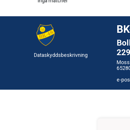
Inga matcher
BK
Bol
22
Dataskyddsbeskrivning
Moss
6528
e-pos