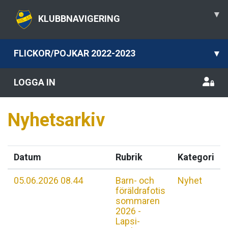
▾
KLUBBNAVIGERING
FLICKOR/POJKAR 2022-2023
▾
LOGGA IN
Nyhetsarkiv
Datum
Rubrik
Kategori
05.06.2026 08.44
Barn- och
Nyhet
föräldrafotis
sommaren
2026 -
Lapsi-