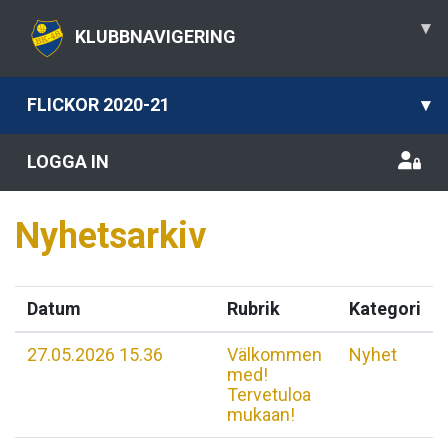
▾
KLUBBNAVIGERING
FLICKOR 2020-21
▾
LOGGA IN
Nyhetsarkiv
Datum
Rubrik
Kategori
27.05.2026 15.36
Välkommen
Nyhet
med!
Tervetuloa
mukaan!