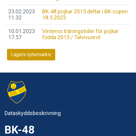
23.02.2023
BK-48 pojkar 2015 deltar i BK-cupen
11.32
18.5.2023
10.01.2023
Vinterns träningstider för pojkar
17.57
födda 2015 / Talvivuorot
Lagets nyhetsarkiv
Dataskyddsbeskrivning
BK-48