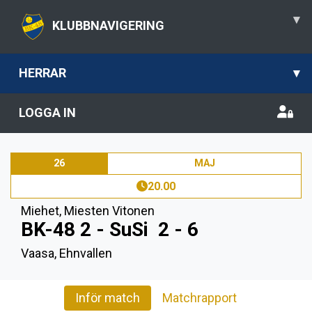
▾
KLUBBNAVIGERING
HERRAR
▾
LOGGA IN
26
MAJ
20.00
Miehet
,
Miesten Vitonen
BK-48 2 - SuSi
2 - 6
Vaasa, Ehnvallen
Inför match
Matchrapport