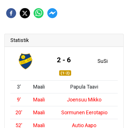
Statistik
2 - 6
SuSi
(1-2)
3
'
Maali
Papula Taavi
9
'
Maali
Joensuu Mikko
20
'
Maali
Sormunen Eerotapio
52
'
Maali
Autio Aapo