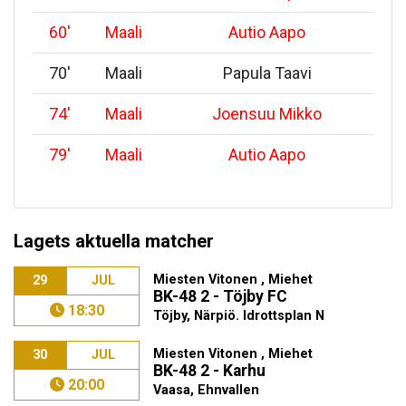
60
'
Maali
Autio Aapo
70
'
Maali
Papula Taavi
74
'
Maali
Joensuu Mikko
79
'
Maali
Autio Aapo
Lagets aktuella matcher
Miesten Vitonen , Miehet
29
JUL
BK-48 2 - Töjby FC
18:30
Töjby, Närpiö. Idrottsplan N
Miesten Vitonen , Miehet
30
JUL
BK-48 2 - Karhu
20:00
Vaasa, Ehnvallen