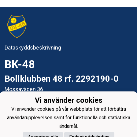
Dataskyddsbeskrivning
BK-48
Bollklubben 48 rf. 2292190-0
Mossavägen 36
65280 Vasa
Vi använder cookies
e-post: styrelsen@bk48.fi
Vi använder cookies på vår webbplats för att förbättra
användarupplevelsen samt för funktionella och statistiska
ändamål.