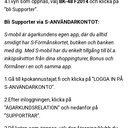
4.I vyn som öppnas, välj
BK-48 F2014
och klicka på
”bli Supporter”.
Bli Supporter via S-ANVÄNDARKONTOT:
S-mobil är ägarkundens egen app, där du alltid
smidigt har S-Förmånskortet, butiken och banken
med dig. Med S-mobil har du enkelt tillgång till bl.a.
inköpskvitton från dina shoppingturer, Bonus och
förmåner i en och samma app.
1.Gå till kpokannustajat.fi och klicka på ”LOGGA IN PÅ
S-ANVÄNDARKONTO".
2.Efter inloggningen, klicka på
”ÄGARKUNDSRELATION” och nedanför på
”SUPPORTRAR”.