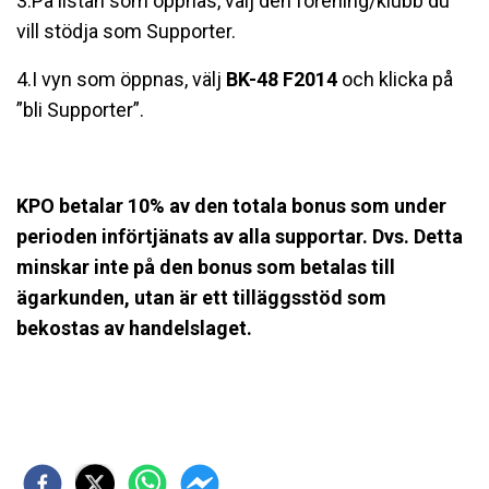
3.På listan som öppnas, välj den förening/klubb du
vill stödja som Supporter.
4.I vyn som öppnas, välj
BK-48 F2014
och klicka på
”bli Supporter”.
KPO betalar 10% av den totala bonus som under
perioden införtjänats av alla supportar. Dvs. Detta
minskar inte på den bonus som betalas till
ägarkunden, utan är ett tilläggsstöd som
bekostas av handelslaget.