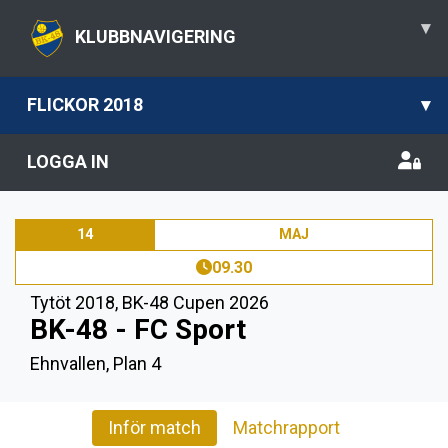
▾
KLUBBNAVIGERING
FLICKOR 2018
▾
LOGGA IN
14
MAJ
09.30
Tytöt 2018
,
BK-48 Cupen 2026
BK-48 - FC Sport
Ehnvallen, Plan 4
Inför match
Matchrapport