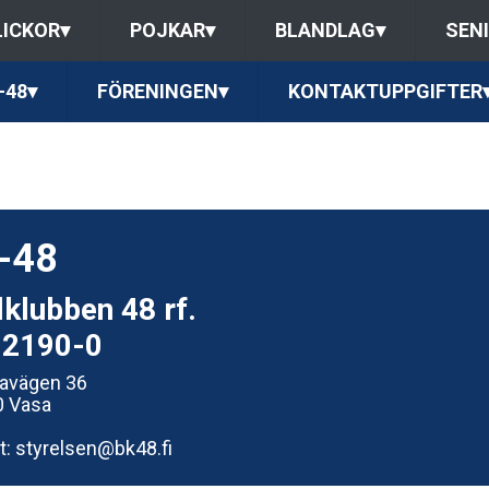
LICKOR
▾
POJKAR
▾
BLANDLAG
▾
SEN
-48
▾
FÖRENINGEN
▾
KONTAKTUPPGIFTER
-48
lklubben 48 rf.
92190-0
avägen 36
0 Vasa
t: styrelsen@bk48.fi