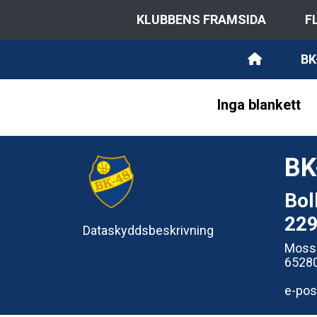
KLUBBENS FRAMSIDA
F
BK
Inga blankett
BK
Bol
22
Dataskyddsbeskrivning
Moss
6528
e-pos