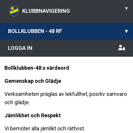
▾
KLUBBNAVIGERING
BOLLKLUBBEN - 48 RF
▾
LOGGA IN
Bollklubben-48:s värdeord
Gemenskap och Gl
ädje
Verksamheten präglas av lekfullhet, positiv samvaro
och glädje.
Jä
mlikhet och Respekt
Vi bemöter alla jämlikt och rättvist.