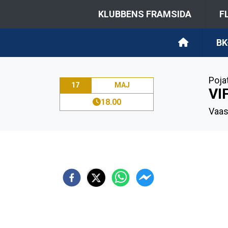
KLUBBENS FRAMSIDA
F
BK
Poja
17
MAJ
VI
18.00
Vaas