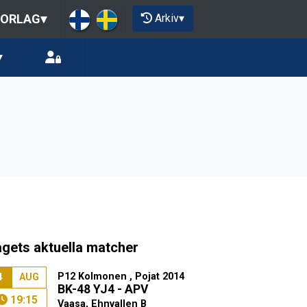
Arkiv
▾
IORLAG
▾
▾
agets aktuella matcher
P12 Kolmonen , Pojat 2014
4
AUG
BK-48 YJ4 - APV
19:15
Vaasa, Ehnvallen B