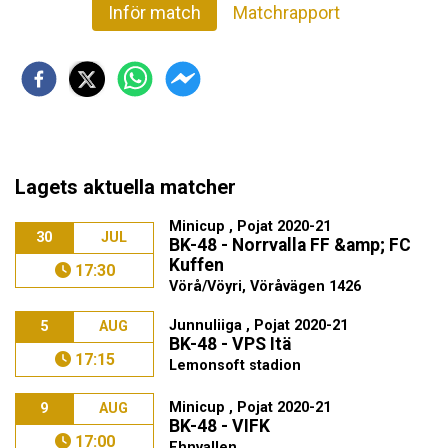
Inför match
Matchrapport
Lagets aktuella matcher
Minicup , Pojat 2020-21
30
JUL
BK-48 - Norrvalla FF &amp; FC
Kuffen
17:30
Vörå/Vöyri, Vöråvägen 1426
Junnuliiga , Pojat 2020-21
5
AUG
BK-48 - VPS Itä
17:15
Lemonsoft stadion
Minicup , Pojat 2020-21
9
AUG
BK-48 - VIFK
17:00
Ehnvallen